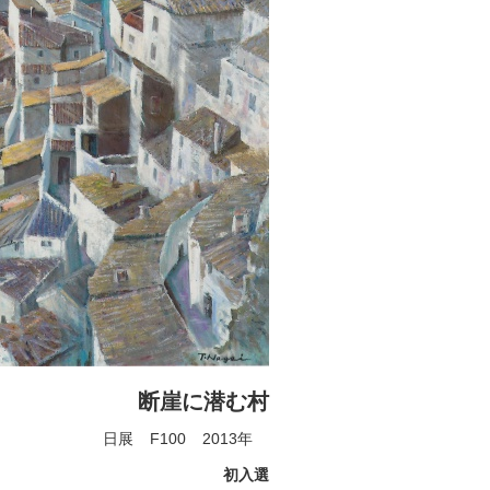
断崖に潜む村
日展
F100
2013年
初入選