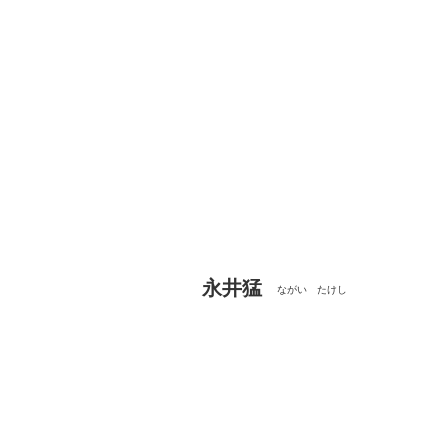
永井猛
ながい たけし