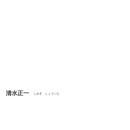
清水正一
しみず しょういち