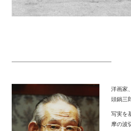
洋画家、
頭鍋三
写実を
摩の波