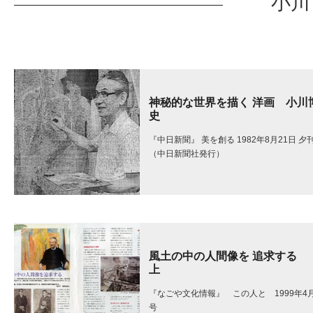
小川
神秘的な世界を描く 洋画 小川
史
『中日新聞』 美を創る 1982年8月21日 夕
（中日新聞社発行）
風土の中の人間像を 追求す
上
『なごや文化情報』 この人と 1999年4
号