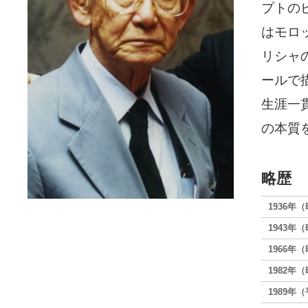
プトの
はモロ
リシャ
ールで
生涯一
の本質
略歴
1936年
1943年
1966年
1982年
1989年