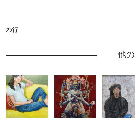
わ行
他の