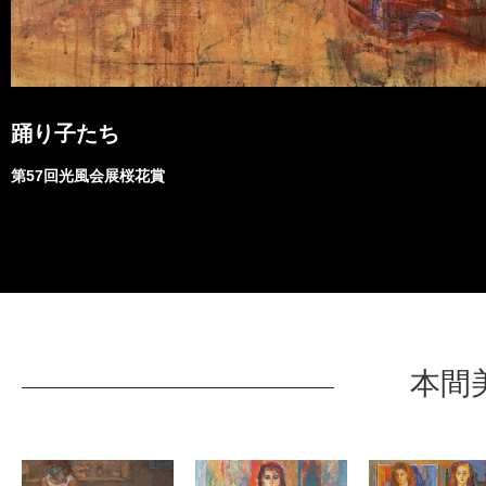
踊り子たち
第57回光風会展桜花賞
本間