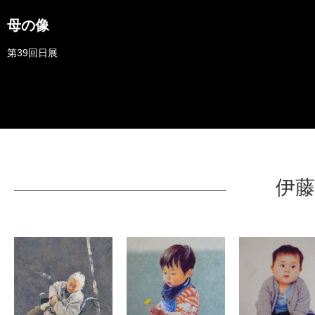
母の像
第39回日展
伊藤