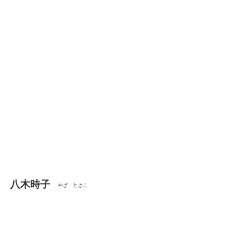
八木時子
やぎ ときこ