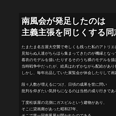
南風会が発足したのは
主義主張を同じくする同
たまたま名古屋大空襲で奇しくも残った私のアトリエ
見知らぬ人達がちらほら集まってきたのが機縁となっ
着衣のモデルを描いたりするそのうち裸のモデルを描
当時戦争中だったが、絵具はわずかながら配給があり
しかし、毎年出品していた展覧会が休会したりして画
段々人数が増えるにつけ、日頃の成果を世に問い
批判を仰ぎたい気持ちになるのは当然の成り行きであ
丁度松坂屋の北側にガスビルという建物があり、
そこに貸画廊があった昭和27年、
そこで第一回南風展が開かれたのである。