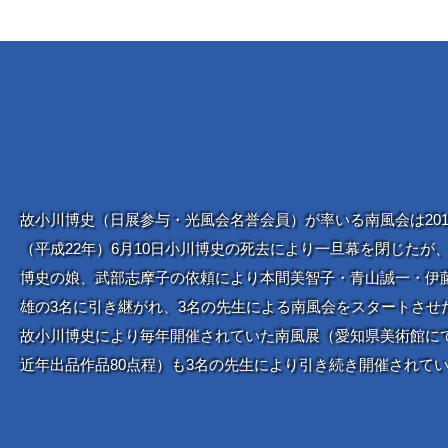
故小川博史（日展参与・光風会名誉会員）が率いる南風会は201
（平成22年）6月10日小川博史の死去により一旦幕を閉じたが
博史の娘、武部志摩子の依頼により本間美智子・青山誠一・伊
雄の3名に引き継がれ、3名の先生による南風会をスタートさせ
故小川博史により毎年開催されていた南風展（愛知県美術館に
近年出品作品80点程）も3名の先生により引き続き開催されて