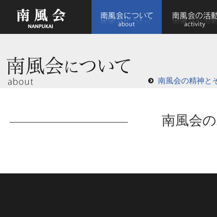
南風会の精神と
南風会の