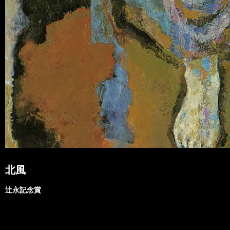
北風
辻永記念賞