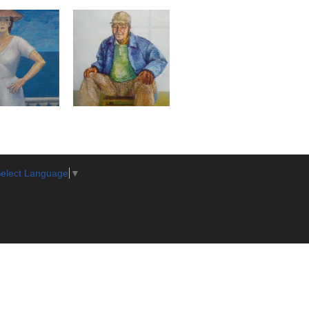
elect Language
▼